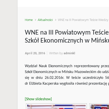
Home
Aktualności
WNE na III Powiatowym Teście Wiedz
WNE na III Powiatowym Teści
Szkół Ekonomicznych w Mińs
April 20, 2016
Written by
adminkl
Wydział Nauk Ekonomicznych reprezentowany przez 
Szkół Ekonomicznych w Mińsku Mazowieckim do udzia
się w dniu 26.02.2016r. W teście uczestniczyło 5
dr Elżbieta Kacperska wygłosiła również prezentacj
[Show slideshow]