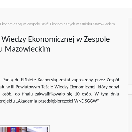
y Ekonomicznej w Zespole Szkół Ekonomicznych w Mińsku Mazowieckim
e Wiedzy Ekonomicznej w Zespole
ku Mazowieckim
Panią dr Elżbietę Kacperską został zaproszony przez Zespół
łu w III Powiatowym Teście Wiedzy Ekonomicznej, który odbył
6 osób, do finału zakwalifikowało się 10 osób. W tym dniu
ę projektu „Akademia przedsiębiorczości WNE SGGW”.