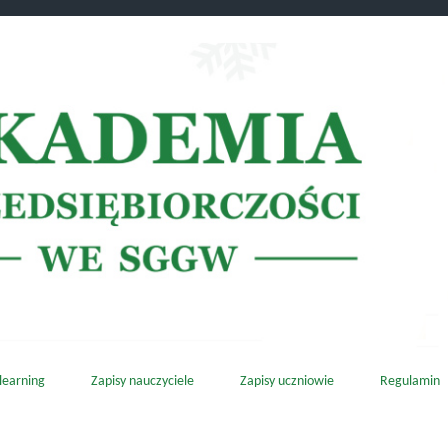
learning
Zapisy nauczyciele
Zapisy uczniowie
Regulamin